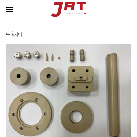
關於 JAT
返回
產品
薄壁式軸承
拖鏈
AOI視覺檢查機台
聯絡我們
NEWS
POWERED BY